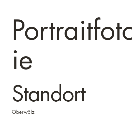
Portraitfot
ie
Standort
Oberwölz