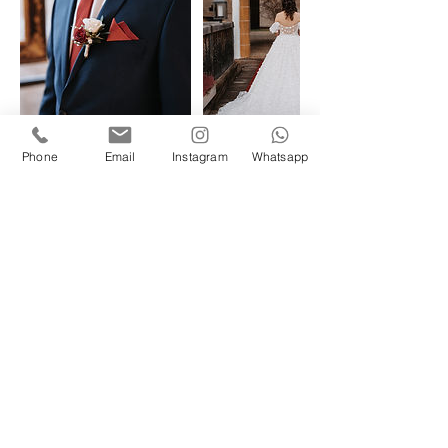
Phone
Email
Instagram
Whatsapp
Kontaktangaben
+436707030338
herzensmomente@gmx.at
Österreich