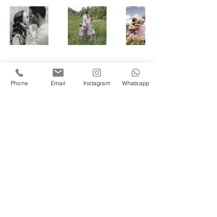
Phone
Email
Instagram
Whatsapp
Eure Herzensmomente
Sabrina Feibl
Oberwölz
00436707030338
herzensmomente@gmx.at